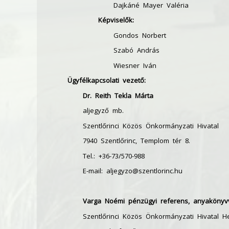
Dajkáné Mayer Valéria
Képviselők:
Gondos Norbert
Szabó András
Wiesner Iván
Ügyfélkapcsolati vezető:
Dr. Reith Tekla Márta
aljegyző mb.
Szentlőrinci Közös Önkormányzati Hivatal
7940 Szentlőrinc, Templom tér 8.
Tel.: +36-73/570-988
E-mail:
aljegyzo@szentlorinc.hu
Varga Noémi pénzügyi referens, anyakönyv
Szentlőrinci Közös Önkormányzati Hivatal He