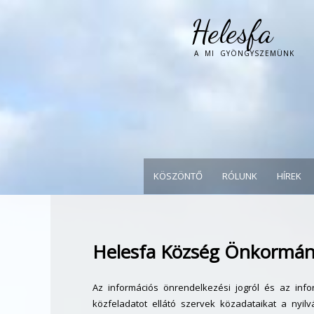
Helesfa
A MI GYÖNGYSZEMÜNK
KÖSZÖNTŐ
RÓLUNK
HÍREK
Helesfa Község Önkormán
Az információs önrendelkezési jogról és az infor
közfeladatot ellátó szervek közadataikat a nyil