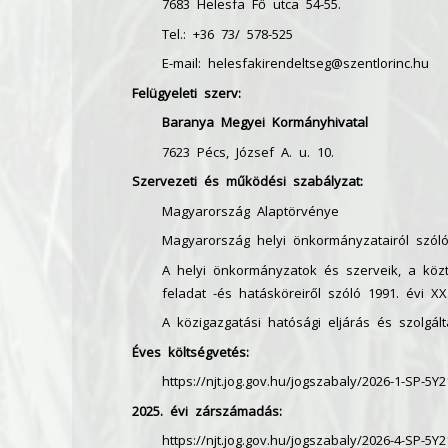
7683 Helesfa Fő utca 54-55.
Tel.: +36 73/ 578-525
E-mail:
helesfakirendeltseg@szentlorinc.hu
Felügyeleti szerv:
Baranya Megyei Kormányhivatal
7623 Pécs, József A. u. 10.
Szervezeti és működési szabályzat:
Magyarország Alaptörvénye
Magyarország helyi önkormányzatairól szóló
A helyi önkormányzatok és szerveik, a közt
feladat -és hatásköreiről szóló 1991. évi XX
A közigazgatási hatósági eljárás és szolgált
Éves költségvetés:
https://njt.jog.gov.hu/
jogszabaly/2026-1-SP-5Y2
2025. évi zárszámadás:
https://njt.jog.gov.
hu/jogszabaly/2026-4-SP-5Y2