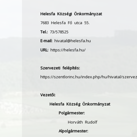
Helesfa Községi Önkormányzat
7683 Helesfa Fő utca 55.
Tel.:
73/578525
E-mail:
hivatal@helesfa.hu
URL:
https://helesfa.hu/
Szervezeti felépítés:
https://szentlorinc.hu/index.php/hu/hivatal/szervez
Vezetői:
Helesfa Község Önkormányzat
Polgármester:
Horváth Rudolf
Alpolgármester: