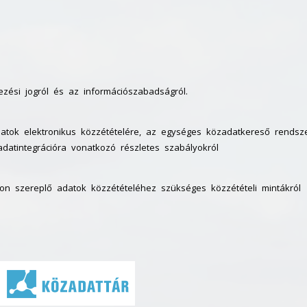
ezési jogról és az információszabadságról.
adatok elektronikus közzétételére, az egységes közadatkereső rendsze
adatintegrációra vonatkozó részletes szabályokról
stákon szereplő adatok közzétételéhez szükséges közzétételi mintákról