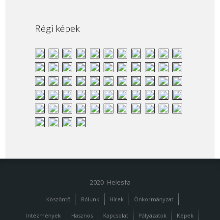
Régi képek
2020 Helesfa
Köszöntő
Rólunk
Hírek
Önkormányzat
Intézmények
Hasznos
Kapcsolat
Pályázatok
Képek