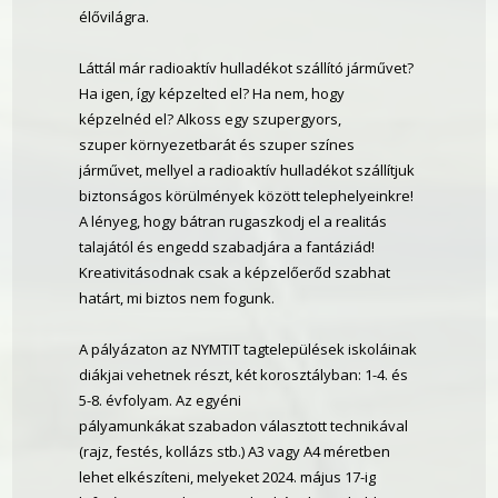
élővilágra.
Láttál már radioaktív hulladékot szállító járművet?
Ha igen, így képzelted el? Ha nem, hogy
képzelnéd el? Alkoss egy szupergyors,
szuper környezetbarát és szuper színes
járművet, mellyel a radioaktív hulladékot szállítjuk
biztonságos körülmények között telephelyeinkre!
A lényeg, hogy bátran rugaszkodj el a realitás
talajától és engedd szabadjára a fantáziád!
Kreativitásodnak csak a képzelőerőd szabhat
határt, mi biztos nem fogunk.
A pályázaton az NYMTIT tagtelepülések iskoláinak
diákjai vehetnek részt, két korosztályban: 1-4. és
5-8. évfolyam. Az egyéni
pályamunkákat szabadon választott technikával
(rajz, festés, kollázs stb.) A3 vagy A4 méretben
lehet elkészíteni, melyeket 2024. május 17-ig