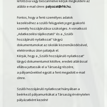
lefotózva vagy bescannelve kérjük megküldeni az
alábbi e-mail címre:
palyazat@rhk.hu
.
Fontos, hogy a fenti személyes adatok
kezeléséhez a szülői felügyeleti jogot gyakorló
személy hozzájárulása szükséges. A vonatkozó
„Adatkezelési tájékoztató” és a „Szülői
hozzájáruló nyilatkozat" tárgyú
dokumentumokat az iskolák közreműködésével,
elektronikus úton juttatjuk el.
Kérjük, hogy a „Szülői hozzájáruló nyilatkozat”
tárgyú dokumentumot kitöltve, eredeti aláírással
ellátva juttassák el a Társaság részére,
a pályaművekkel együtt a fent megadott e-mail
címre.
Szülői hozzájáruló nyilatkozat hiányában a
beérkező pályamunkákat a Társaság érvénytelen
pályázatként kezelni!